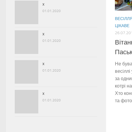
x
01.01.2020
ВЕСІЛЛ
ЦІКАВЕ
26.07.20
x
01.01.2020
Вітан
Паськ
x
Не бува
01.01.2020
весіллі 
за одни
котрі н
Хто кон
x
та фото.
01.01.2020