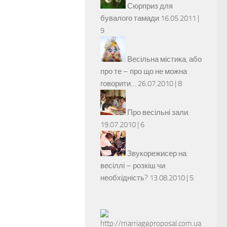
Сюрприз для
бувалого тамади
16.05.2011 |
9
Весільна містика, або
про те – про що не можна
говорити…
26.07.2010 |
8
Про весільні зали.
19.07.2010 |
6
Звукорежисер на
весіллі – розкіш чи
необхідність?
13.08.2010 |
5