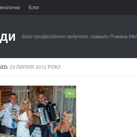
 кнопочки
Блог
ади
Блог професійного ведучого, тамади Романа Ме
GED:
23 ЛИПНЯ 2012 РОКУ
2