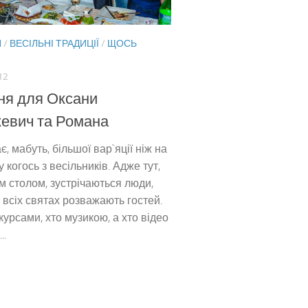
Я
/
ВЕСІЛЬНІ ТРАДИЦІЇ
/
ЩОСЬ
12
ня для Оксани
евич та Романа
є, мабуть, більшої вар`яції ніж на
у когось з весільників. Адже тут,
м столом, зустрічаються люди,
а всіх святах розважають гостей.
курсами, хто музикою, а хто відео
..