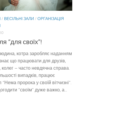
Я
/
ВЕСІЛЬНІ ЗАЛИ
/
ОРГАНІЗАЦІЯ
Я
10
ля “для своїх”!
юдина, котра заробляє наданням
 знає що працювати для друзів,
, колег – часто невдячна справа.
більшості випадків, працює
 “Нема пророка у своїй вітчизні”.
огодити “своїм” дуже важко, а...