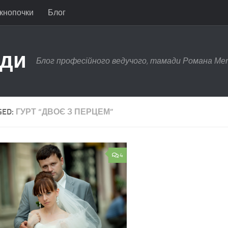
 кнопочки
Блог
ади
Блог професійного ведучого, тамади Романа Ме
GED:
ГУРТ “ДВОЄ З ПЕРЦЕМ”
4