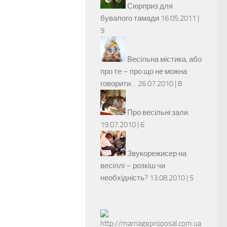
Сюрприз для
бувалого тамади
16.05.2011 |
9
Весільна містика, або
про те – про що не можна
говорити…
26.07.2010 |
8
Про весільні зали.
19.07.2010 |
6
Звукорежисер на
весіллі – розкіш чи
необхідність?
13.08.2010 |
5