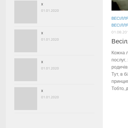
x
01.01.2020
ВЕСІЛЛ
ВЕСІЛЛ
01.08.20
x
01.01.2020
Весіл
Кожна л
послуг,
x
родичів
01.01.2020
Тут, в 
принцип
Тобто, д
x
01.01.2020