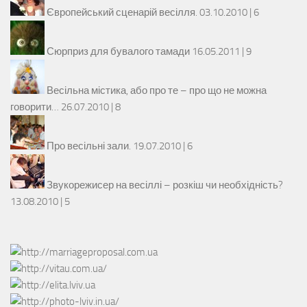
Європейський сценарій весілля.
03.10.2010 |
6
Сюрприз для бувалого тамади
16.05.2011 |
9
Весільна містика, або про те – про що не можна
говорити…
26.07.2010 |
8
Про весільні зали.
19.07.2010 |
6
Звукорежисер на весіллі – розкіш чи необхідність?
13.08.2010 |
5