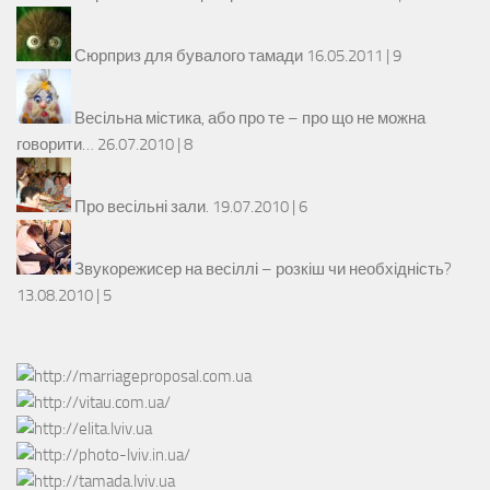
Сюрприз для бувалого тамади
16.05.2011 |
9
Весільна містика, або про те – про що не можна
говорити…
26.07.2010 |
8
Про весільні зали.
19.07.2010 |
6
Звукорежисер на весіллі – розкіш чи необхідність?
13.08.2010 |
5