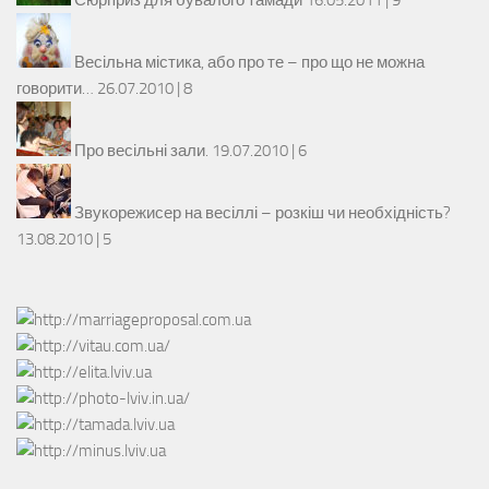
Весільна містика, або про те – про що не можна
говорити…
26.07.2010 |
8
Про весільні зали.
19.07.2010 |
6
Звукорежисер на весіллі – розкіш чи необхідність?
13.08.2010 |
5