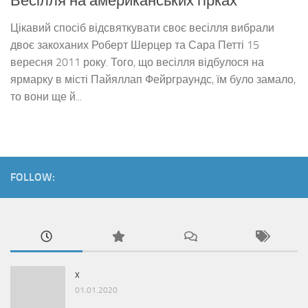
Весілля на американських гірках
Цікавий спосіб відсвяткувати своє весілля вибрали
двоє закоханих Роберт Шерцер та Сара Петті 15
вересня 2011 року. Того, що весілля відбулося на
ярмарку в місті Пайяллап Фейрграундс, їм було замало,
то вони ще й...
FOLLOW:
x
01.01.2020