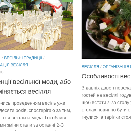
Я
/
ВЕСІЛЬНІ ТРАДИЦІЇ
/
АЦІЯ ВЕСІЛЛЯ
ВЕСІЛЛЯ
/
ОРГАНІЗАЦІЯ
10
Особливості вес
нції весільної моди, або
З давніх давен повела
міняється весілля
гостей на весіллі годув
щоб встати з-за столу
чись проведенням весіль уже
столах повинно бути с
десяти років, спостерігаю за тим,
гнулися, а тарілки стоял
ється весільна мода. І особливо
ми зміни стали за останні 2-3