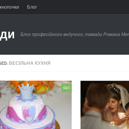
 кнопочки
Блог
ади
Блог професійного ведучого, тамади Романа Ме
GED:
ВЕСІЛЬНА КУХНЯ
0