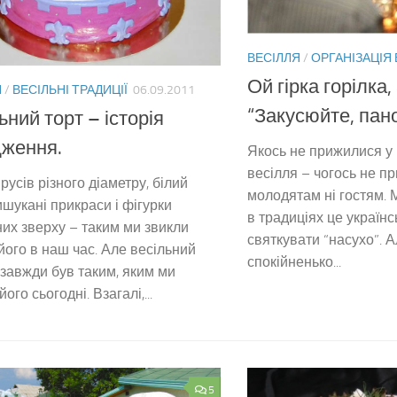
ВЕСІЛЛЯ
/
ОРГАНІЗАЦІЯ
Ой гірка горілка,
Я
/
ВЕСІЛЬНІ ТРАДИЦІЇ
06.09.2011
“Закусюйте, пано
ьний торт – історія
дження.
Якось не прижилися у 
весілля – чогось не пр
ярусів різного діаметру, білий
молодятам ні гостям. 
ишукані прикраси і фігурки
в традиціях це українс
их зверху – таким ми звикли
святкувати “насухо”. А
його в наш час. Але весільний
спокійненько...
 завжди був таким, яким ми
ого сьогодні. Взагалі,...
5