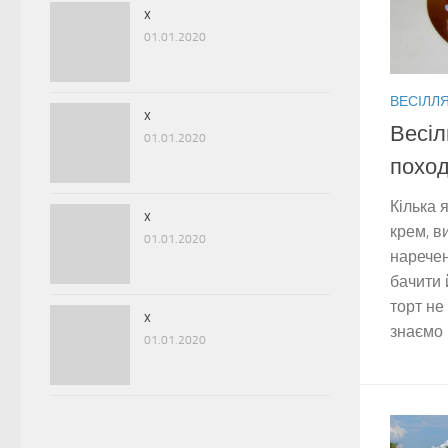
x
01.01.2020
ВЕСІЛЛ
x
Весіл
01.01.2020
похо
Кілька 
x
крем, в
01.01.2020
наречен
бачити 
торт не
x
знаємо й
01.01.2020