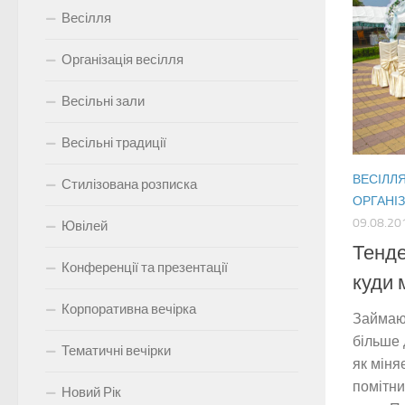
Весілля
Організація весілля
Весільні зали
Весільні традиції
ВЕСІЛЛ
Стилізована розписка
ОРГАНІЗ
09.08.20
Ювілей
Тенде
Конференції та презентації
куди 
Корпоративна вечірка
Займаю
більше 
Тематичні вечірки
як міня
помітни
Новий Рік