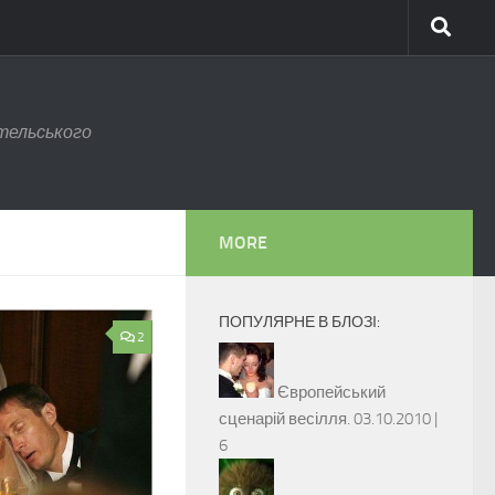
тельського
MORE
ПОПУЛЯРНЕ В БЛОЗІ:
2
Європейський
сценарій весілля.
03.10.2010 |
6