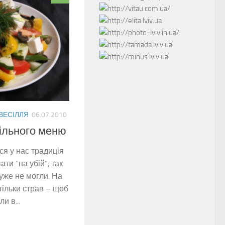
 ВЕСІЛЛЯ
06.07.2010
ільного меню
ся у нас традиція
ати “на убій”, так
 уже не могли. На
тільки страв – щоб
и в...