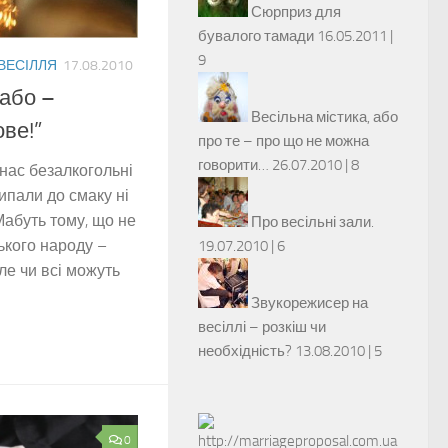
Сюрприз для
бувалого тамади
16.05.2011 |
9
 ВЕСІЛЛЯ
17.08.2010
 або –
Весільна містика, або
ве!”
про те – про що не можна
говорити…
26.07.2010 |
8
нас безалкогольні
ипали до смаку ні
Мабуть тому, що не
Про весільні зали.
ького народу –
19.07.2010 |
6
ле чи всі можуть
Звукорежисер на
весіллі – розкіш чи
необхідність?
13.08.2010 |
5
0