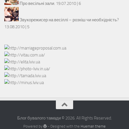
Про весільні зали.
19.07.2010 |
6
Звукорежисер на весіллі – розкіш чи необхідність?
13.08.2010 |
5
Блог бувалого тамади © 2026. All Rights Reserved.
Powered by
- Designed with the
Hueman theme