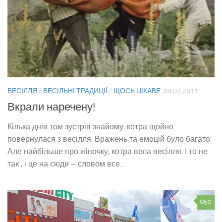
ВЕСІЛЛЯ
/
ВЕСІЛЬНІ ТРАДИЦІЇ
/
ЩОСЬ ЦІКАВЕ
08.07.2011
Вкрали наречену!
Кілька днів том зустрів знайому, котра щойно
повернулася з весілля. Вражень та емоцій було багато.
Але найбільше про жіночку, котра вела весілля. І то не
так , і це на сюди – словом все...
0