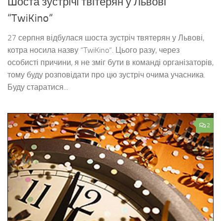
Шоста зустрічі твітерян у Львові
“TwiKino“
27 серпня відбулася шоста зустріч твятерян у Львові,
котра носила назву “TwiKino“. Цього разу, через
особисті причини, я не зміг бути в команді організаторів,
тому буду розповідати про цю зустріч очима учасника.
Буду старатися...
2