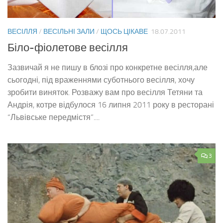
ВЕСІЛЛЯ
/
ВЕСІЛЬНІ ЗАЛИ
/
ЩОСЬ ЦІКАВЕ
18.07.2011
Біло-фіолетове весілля
Зазвичай я не пишу в блозі про конкретне весілля,але
сьогодні, під враженнями суботнього весілля, хочу
зробити виняток. Розважу вам про весілля Тетяни та
Андрія, котре відбулося 16 липня 2011 року в ресторані
“Львівське передмістя”....
3