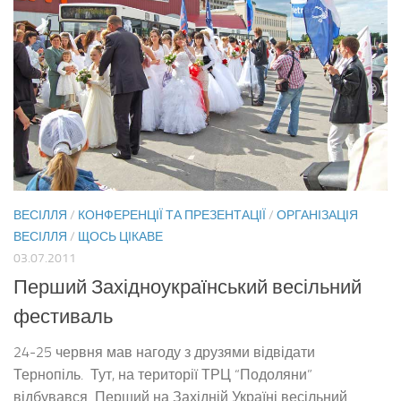
ВЕСІЛЛЯ
/
КОНФЕРЕНЦІЇ ТА ПРЕЗЕНТАЦІЇ
/
ОРГАНІЗАЦІЯ
ВЕСІЛЛЯ
/
ЩОСЬ ЦІКАВЕ
03.07.2011
Перший Західноукраїнський весільний
фестиваль
24-25 червня мав нагоду з друзями відвідати
Тернопіль. Тут, на території ТРЦ “Подоляни”
відбувався Перший на Західній Україні весільний