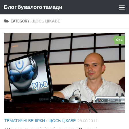
Блог бувалого тамади
Skip to content
CATEGORY:
ЩОСЬ ЦІКАВЕ
4
ТЕМАТИЧНІ ВЕЧІРКИ
/
ЩОСЬ ЦІКАВЕ
29.08.2011