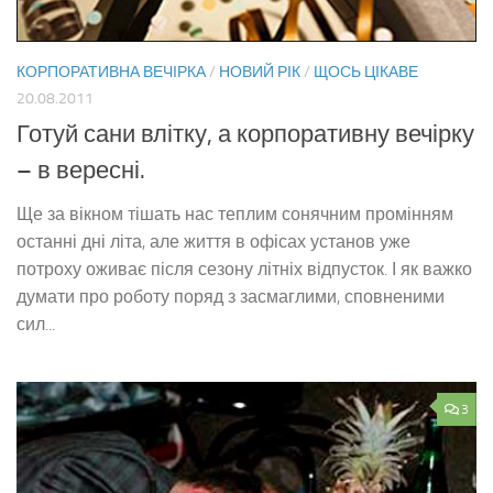
КОРПОРАТИВНА ВЕЧІРКА
/
НОВИЙ РІК
/
ЩОСЬ ЦІКАВЕ
20.08.2011
Готуй сани влітку, а корпоративну вечірку
– в вересні.
Ще за вікном тішать нас теплим сонячним промінням
останні дні літа, але життя в офісах установ уже
потроху оживає після сезону літніх відпусток. І як важко
думати про роботу поряд з засмаглими, сповненими
сил...
3