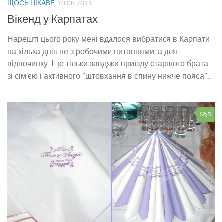
ЩОСЬ ЦІКАВЕ
10.08.2011
Вікенд у Карпатах
Нарешті цього року мені вдалося вибратися в Карпати
на кілька днів не з робочими питаннями, а для
відпочинку. І це тільки завдяки приїзду старшого брата
зі сім’єю і активного “штовхання в спину нижче пояса”...
5