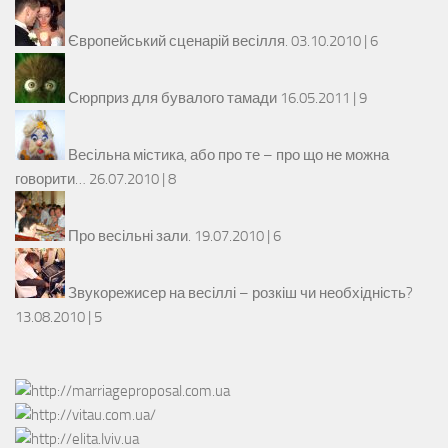
Європейський сценарій весілля.
03.10.2010 |
6
Сюрприз для бувалого тамади
16.05.2011 |
9
Весільна містика, або про те – про що не можна
говорити…
26.07.2010 |
8
Про весільні зали.
19.07.2010 |
6
Звукорежисер на весіллі – розкіш чи необхідність?
13.08.2010 |
5