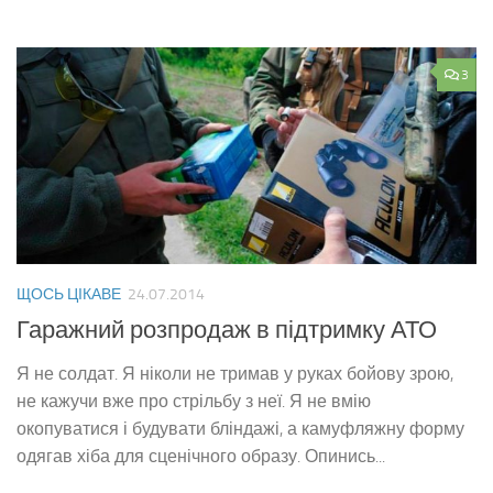
3
ЩОСЬ ЦІКАВЕ
24.07.2014
Гаражний розпродаж в підтримку АТО
Я не солдат. Я ніколи не тримав у руках бойову зрою,
не кажучи вже про стрільбу з неї. Я не вмію
окопуватися і будувати бліндажі, а камуфляжну форму
одягав хіба для сценічного образу. Опинись...