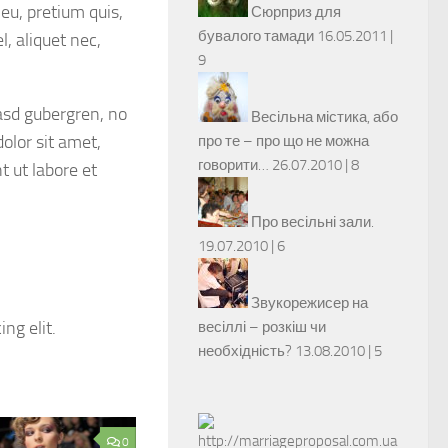
 eu, pretium quis,
Сюрприз для
бувалого тамади
16.05.2011 |
, aliquet nec,
9
kasd gubergren, no
Весільна містика, або
olor sit amet,
про те – про що не можна
говорити…
26.07.2010 |
8
 ut labore et
Про весільні зали.
19.07.2010 |
6
Звукорежисер на
ng elit.
весіллі – розкіш чи
необхідність?
13.08.2010 |
5
0