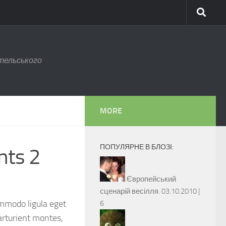
тельського
MORE
ПОПУЛЯРНЕ В БЛОЗІ:
nts 2
Європейський
сценарій весілля.
03.10.2010 |
ommodo ligula eget
6
arturient montes,