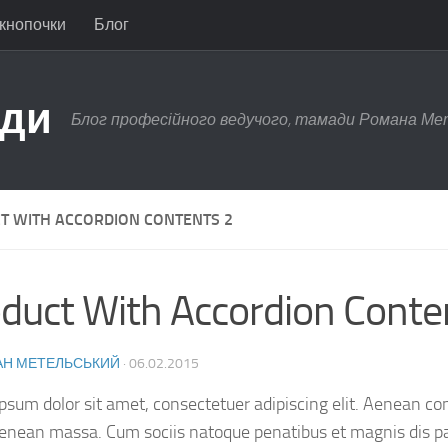
 кнопочки
Блог
ади
Блог професійного ведучого, тамади Романа Ме
T WITH ACCORDION CONTENTS 2
duct With Accordion Conte
Н МЕТЕЛЬСЬКИЙ
·
06.02.2015
psum dolor sit amet, consectetuer adipiscing elit. Aenean c
Aenean massa. Cum sociis natoque penatibus et magnis dis p