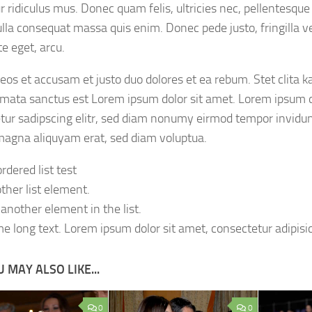
 ridiculus mus. Donec quam felis, ultricies nec, pellentesque
lla consequat massa quis enim. Donec pede justo, fringilla vel
e eget, arcu.
 eos et accusam et justo duo dolores et ea rebum. Stet clita 
imata sanctus est Lorem ipsum dolor sit amet. Lorem ipsum d
tur sadipscing elitr, sed diam nonumy eirmod tempor invidunt
magna aliquyam erat, sed diam voluptua.
rdered list test
ther list element.
 another element in the list.
e long text. Lorem ipsum dolor sit amet, consectetur adipisici
 MAY ALSO LIKE...
0
0