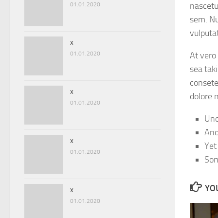
nascetur
01.01.2020
sem. Nu
vulputat
x
01.01.2020
At vero
sea tak
consete
x
dolore 
01.01.2020
Uno
Ano
x
Yet
01.01.2020
Som
YOU
x
01.01.2020