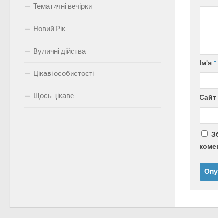
Тематичні вечірки
Новий Рік
Вуличні дійства
Ім'я
*
Цікаві особистості
Щось цікаве
Сайт
З
комен