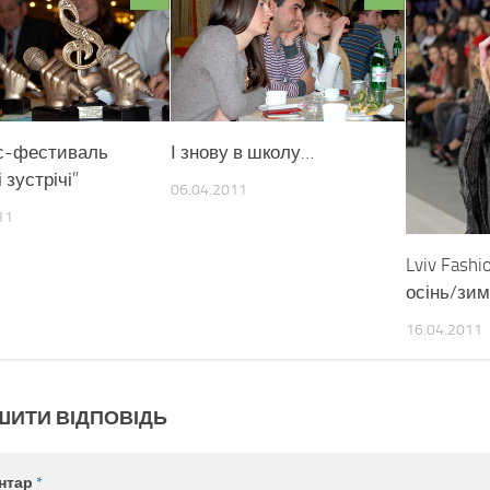
с-фестиваль
І знову в школу…
 зустрічі”
06.04.2011
11
Lviv Fash
осінь/зи
16.04.2011
ШИТИ ВІДПОВІДЬ
нтар
*