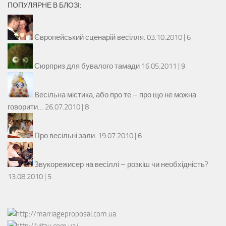
ПОПУЛЯРНЕ В БЛОЗІ:
Європейський сценарій весілля.
03.10.2010 |
6
Сюрприз для бувалого тамади
16.05.2011 |
9
Весільна містика, або про те – про що не можна
говорити…
26.07.2010 |
8
Про весільні зали.
19.07.2010 |
6
Звукорежисер на весіллі – розкіш чи необхідність?
13.08.2010 |
5