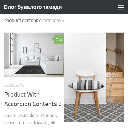
Блог бувалого тамади
Skip to content
PRODUCT CATEGORY:
CATEGORY 1
0
06.02.2015
Product With
Accordion Contents 2
Lorem ipsum dolor sit amet,
consectetuer adipiscing elit.