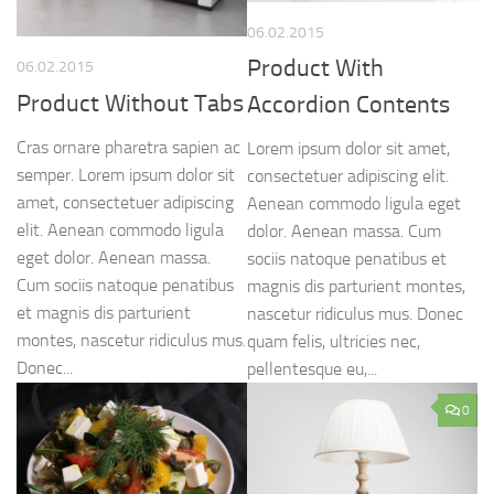
06.02.2015
Product With
06.02.2015
Product Without Tabs
Accordion Contents
Cras ornare pharetra sapien ac
Lorem ipsum dolor sit amet,
semper. Lorem ipsum dolor sit
consectetuer adipiscing elit.
amet, consectetuer adipiscing
Aenean commodo ligula eget
elit. Aenean commodo ligula
dolor. Aenean massa. Cum
eget dolor. Aenean massa.
sociis natoque penatibus et
Cum sociis natoque penatibus
magnis dis parturient montes,
et magnis dis parturient
nascetur ridiculus mus. Donec
montes, nascetur ridiculus mus.
quam felis, ultricies nec,
Donec...
pellentesque eu,...
0