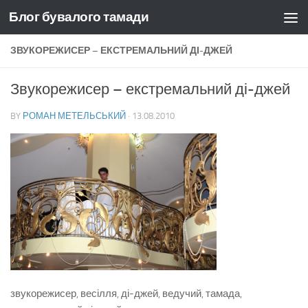
Блог бувалого тамади
Skip to content
ЗВУКОРЕЖИСЕР – ЕКСТРЕМАЛЬНИЙ ДІ-ДЖЕЙ
Звукорежисер – екстремальний ді-джей
BY
РОМАН МЕТЕЛЬСЬКИЙ
·
13.08.2010
звукорежисер, весілля, ді-джей, ведучий, тамада,