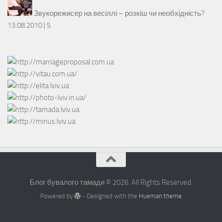
Звукорежисер на весіллі – розкіш чи необхідність?
13.08.2010 |
5
Блог бувалого тамади © 2026. All Rights Reserved.
Powered by
- Designed with the
Hueman theme