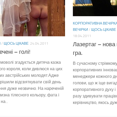
КОРПОРАТИВНА ВЕЧІРК
ВЕЧІРКИ
/
ЩОСЬ ЦІКАВЕ
18.04.2011
Лазертаг – нова
Я
/
ЩОСЬ ЦІКАВЕ
24.04.2011
чені – голі!
гра.
моволі згадується дитяча казка
В сучасному стрімкому 
ого короля, коли дивлюся на цих
корпоративних інноваці
их австрійських молодят.Адже
менеджери кожного дн
рішили відсвяткувати свій день
голови, що ж іще вига
ня дуже незвично. На нареченій
корпоративного духу і
лизна тілесного кольору, фата і
разу здивувати праців
на...
керівництво, якось дуже