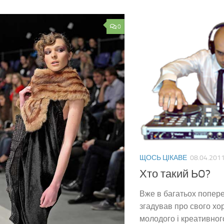
0
ЩОСЬ ЦІКАВЕ
08.04.201
Хто такий ЬO?
Вже в багатьох попер
згадував про свого хо
молодого і креативног