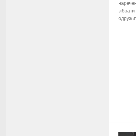
наречен
зібрати
одружити