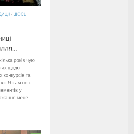
ДИЦІЇ
/
ЩОСЬ
ниці
сілля…
кілька років чую
них щодо
х конкурсів та
ллі. Я сам не є
ементів у
обажання мене