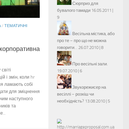
Сюрприз для
бувалого тамади
16.05.2011 |
9
А
/
ТЕМАТИЧНІ
Весільна містика, або
про те – про що не можна
говорити…
26.07.2010 |
8
 корпоративна
Про весільні зали.
світі
19.07.2010 |
6
й і змін, коли hr
я ламають собі
Звукорежисер на
дати для зміцнення
весіллі – розкіш чи
 чим наступного
необхідність?
13.08.2010 |
5
ників та
...