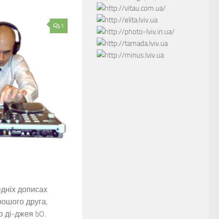
1
1
едніх дописах
рошого друга,
о ді-джея bO.