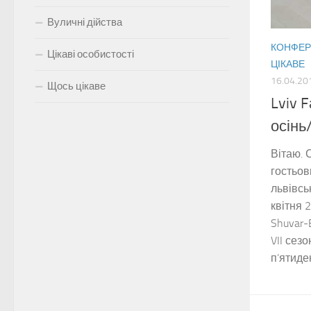
Вуличні дійства
КОНФЕРЕ
Цікаві особистості
ЦІКАВЕ
16.04.20
Щось цікаве
Lviv 
осінь
Вітаю. 
гостьов
львівсь
квітня 
Shuvar-
VII сез
п’ятиден