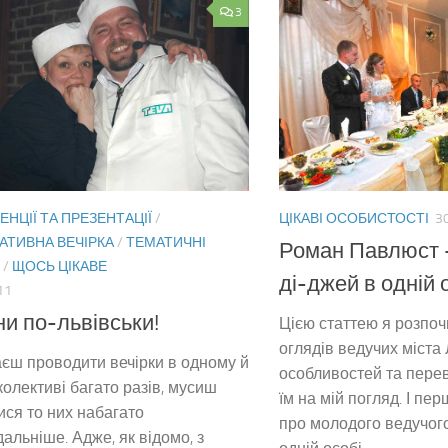
3
НЦІЇ ТА ПРЕЗЕНТАЦІЇ
/
ЦІКАВІ ОСОБИСТОСТІ
3
АТИВНА ВЕЧІРКА
/
ТЕМАТИЧНІ
Роман Павлюст –
/
ЩОСЬ ЦІКАВЕ
ді-джей в одній 
11
ни по-львівськи!
Цією статтею я розпо
оглядів ведучих міста Л
єш проводити вечірки в одному й
особливостей та перев
колективі багато разів, мусиш
їм на мій погляд. І пе
ися то них набагато
про молодого ведучого
дальніше. Адже, як відомо, з