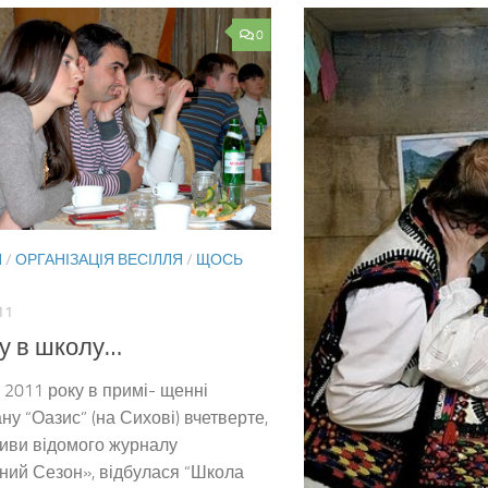
0
Я
/
ОРГАНІЗАЦІЯ ВЕСІЛЛЯ
/
ЩОСЬ
11
ву в школу…
я 2011 року в примі- щенні
ну “Оазис” (на Сихові) вчетверте,
ативи відомого журналу
ний Сезон», відбулася “Школа