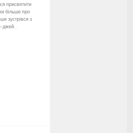
ося присвятити
охи більше про
ше зустрівся з
-джей...