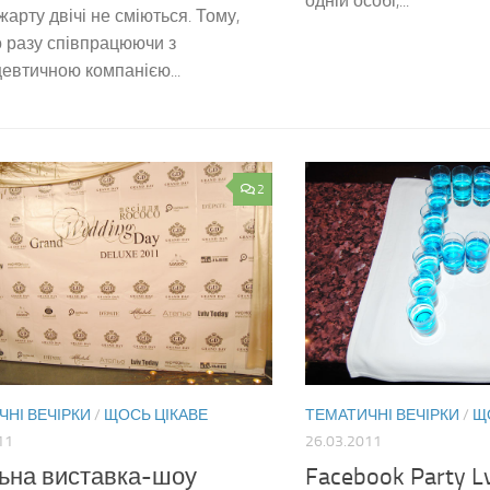
одній особі,...
жарту двічі не сміються. Тому,
 разу співпрацюючи з
втичною компанією...
2
ЧНІ ВЕЧІРКИ
/
ЩОСЬ ЦІКАВЕ
ТЕМАТИЧНІ ВЕЧІРКИ
/
Щ
11
26.03.2011
ьна виставка-шоу
Facebook Party L