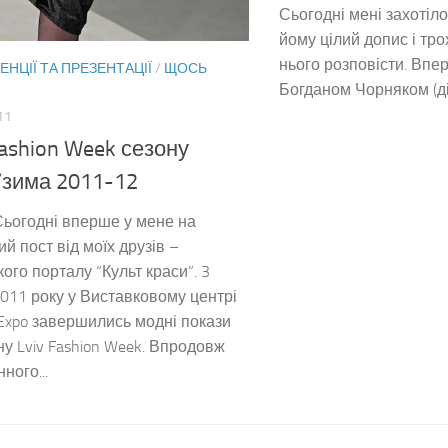
Сьогодні мені захотіл
йому цілий допис і тр
нього розповісти. Впер
НЦІЇ ТА ПРЕЗЕНТАЦІЇ
/
ЩОСЬ
Богданом Чорняком (ді
11
Fashion Week сезону
/зима 2011-12
Сьогодні вперше у мене на
ий пост від моїх друзів –
кого порталу “Культ краси”. 3
2011 року у Виставковому центрі
Expo завершились модні покази
ону Lviv Fashion Week. Впродовж
ного...