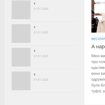
x
01.01.2020
x
01.01.2020
ВЕСІЛЛ
А наре
x
Мені ми
01.01.2020
про гол
щаслив
вони ви
x
одружен
01.01.2020
була бі
туфлі, а 