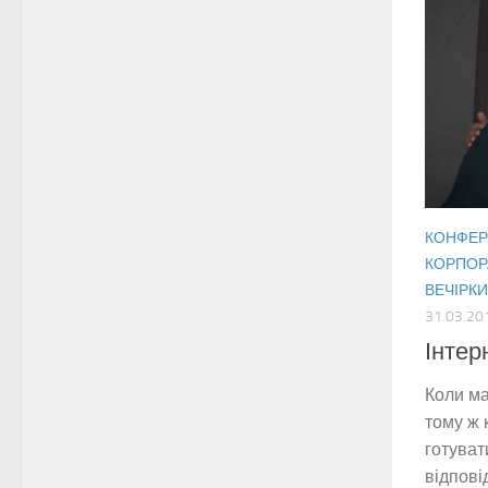
КОНФЕРЕ
КОРПОР
ВЕЧІРКИ
31.03.20
Інтер
Коли ма
тому ж 
готуват
відпові