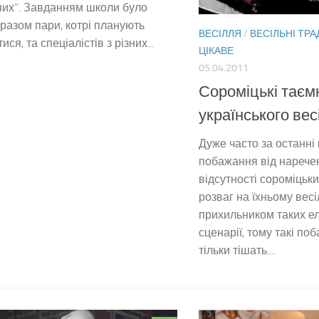
их”. Завданням школи було
 разом пари, котрі планують
ВЕСІЛЛЯ
/
ВЕСІЛЬНІ ТРА
ся, та спеціалістів з різних...
ЦІКАВЕ
05.04.2011
Сороміцькі таєм
українського ве
Дуже часто за останні 
побажання від нарече
відсутності сороміцьки
розваг на їхньому весі
прихильником таких ел
сценарії, тому такі п
тільки тішать....