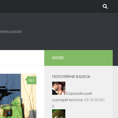
тельського
MORE
ПОПУЛЯРНЕ В БЛОЗІ:
0
Європейський
сценарій весілля.
03.10.2010 |
6