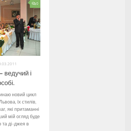
0
0.03.2011
 ведучий і
особі.
чинаю новий цикл
ьвова, їх стилів,
аг, які притаманні
рший мій огляд буде
 та ді-джея в