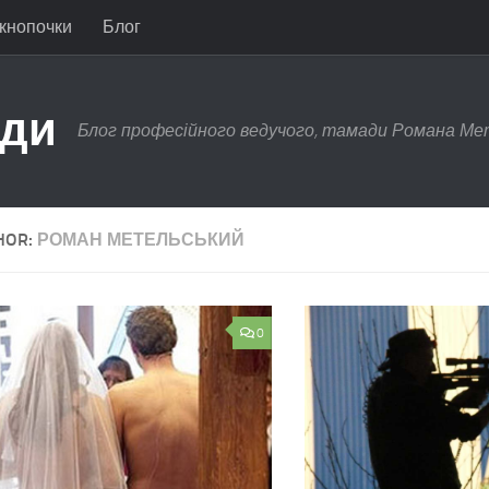
 кнопочки
Блог
ади
Блог професійного ведучого, тамади Романа Ме
HOR:
РОМАН МЕТЕЛЬСЬКИЙ
0