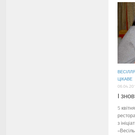
ВЕСІЛЛ
ЦІКАВЕ
06.04.20
І зно
5 квітн
рестора
з ініці
«Весіль