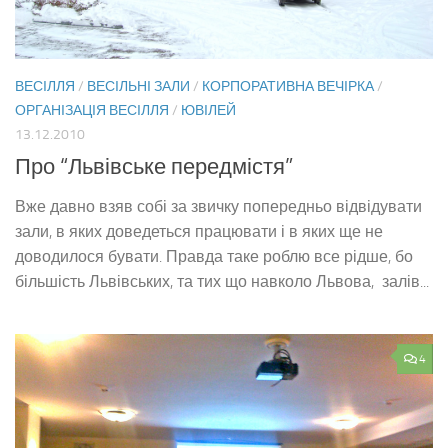
ВЕСІЛЛЯ
/
ВЕСІЛЬНІ ЗАЛИ
/
КОРПОРАТИВНА ВЕЧІРКА
/
ОРГАНІЗАЦІЯ ВЕСІЛЛЯ
/
ЮВІЛЕЙ
13.12.2010
Про “Львівське передмістя”
Вже давно взяв собі за звичку попередньо відвідувати
зали, в яких доведеться працювати і в яких ще не
доводилося бувати. Правда таке роблю все рідше, бо
більшість Львівських, та тих що навколо Львова, залів...
4