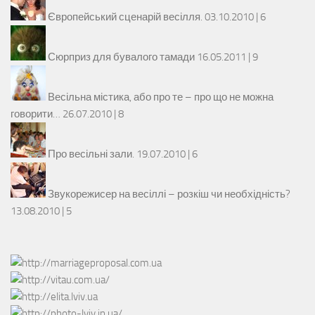
Європейський сценарій весілля.
03.10.2010 |
6
Сюрприз для бувалого тамади
16.05.2011 |
9
Весільна містика, або про те – про що не можна
говорити…
26.07.2010 |
8
Про весільні зали.
19.07.2010 |
6
Звукорежисер на весіллі – розкіш чи необхідність?
13.08.2010 |
5