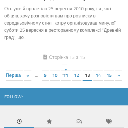
Ось уже й пролетіло 25 вересня 2010 року, і я , як і
обіцяв, хочу розповісти вам про розписку в
середньовічному стилі, котру організовував минулої
суботи 25 вересня в ресторанному комплексі “Древній
град”, що...
Сторінка 13 з 15
«
Перша
«
...
9
10
11
12
13
14
15
»
FOLLOW: