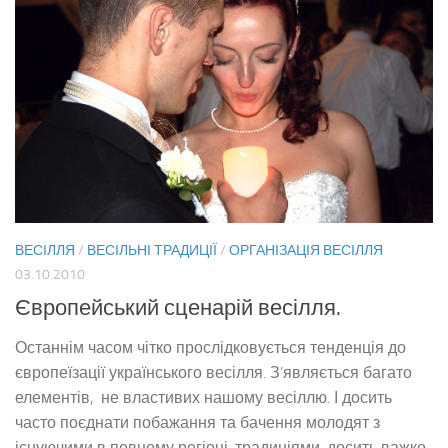
ВЕСІЛЛЯ
/
ВЕСІЛЬНІ ТРАДИЦІЇ
/
ОРГАНІЗАЦІЯ ВЕСІЛЛЯ
03.10.2010
Європейський сценарій весілля.
Останнім часом чітко прослідковується тенденція до
європеїзації українського весілля. З’являється багато
елементів, не властивих нашому весіллю. І досить
часто поєднати побажання та бачення молодят з
існуючими в певному регіоні, традиціями, досить важко.