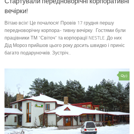
Стартували передноворічні корпоративні
вечірки!
Вітаю всіх! Це почалося! Провів 17 грудня першу
передноворічну корпора- тивну вечірку. Гостями були
працівники ТМ “Світоч” та корпорації NESTLE. До них
Дід Мороз прийшов цього року досить швидко і приніс
багато подаруночків. Зустріч...
0