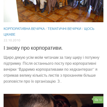
КОРПОРАТИВНА ВЕЧІРКА
/
ТЕМАТИЧНІ ВЕЧІРКИ
/
ЩОСЬ
ЦІКАВЕ
22.10.2010
І знову про корпоративи.
Щиро дякую усім моїм читачам за таку щиру і потужну
підтримку. Після останнього посту про корпоративні
вечірки “Вдаримо корпоративами по хедхантерах!” я
отримав велику кількість листів з проханням більше
розповісти про їх організацію. З...
10